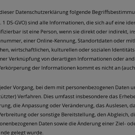
 dieser Datenschutzerklärung folgende Begriffsbestimm
Nr. 1 DS-GVO) sind alle Informationen, die sich auf eine ide
tifizierbar ist eine Person, wenn sie direkt oder indirekt
ummer, einer Online-Kennung, Standortdaten oder mithi
hen, wirtschaftlichen, kulturellen oder sozialen Identitä
 einer Verknüpfung von derartigen Informationen oder an
erkörperung der Informationen kommt es nicht an (auc
ist jeder Vorgang, bei dem mit personenbezogenen Daten 
stützter) Verfahren. Dies umfasst insbesondere das Erheben
erung, die Anpassung oder Veränderung, das Auslesen, d
erbreitung oder sonstige Bereitstellung, den Abgleich, 
sonenbezogenen Daten sowie die Änderung einer Ziel- o
nde gelegt wurde.