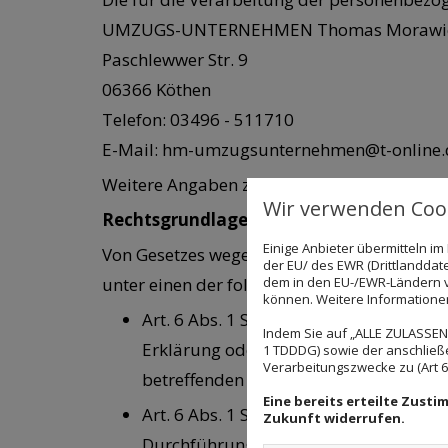
UMZUGS-UNTERNEHMEN Thomas Morawi
Paschlewwer Str. 9
06366 Köthen
Telefon: 03496 - 511710
E-Mail: hm-umzugsunternehmen@t-online.
Weitere Angaben zu unserem Unternehmen
Wir verwenden Cook
Rechtsgrundlagen der Datenverarbeitu
Einige Anbieter übermitteln 
Von Gesetzes wegen ist im Grundsatz jede 
der EU/ des EWR (Drittlanddate
dem in den EU-/EWR-Ländern ve
unter einen der folgenden Rechtfertigungsta
können. Weitere Informationen 
Art. 6 Abs. 1 S. 1 lit. a DS-GVO („
Einwil
Indem Sie auf „ALLE ZULASSEN"
Erklärung oder eine sonstige eindeuti
1 TDDDG) sowie der anschließ
Verarbeitungszwecke zu (Art 6 A
betreffenden personenbezogenen Daten
Eine bereits erteilte Zust
Art. 6 Abs. 1 S. 1 lit. b DS-GVO: Wenn 
Zukunft widerrufen.
Durchführung vorvertraglicher Maßnahm