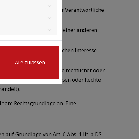
ng erforderlich ist, der der Verantwortliche
ressen des Betroffenen oder einer anderen
erlich ist, die im öffentlichen Interesse
; oder
Alle zulassen
erechtigter (insbesondere rechtlicher oder
ht die gegenläufigen Interessen oder Rechte
andelt).
bare Rechtsgrundlage an. Eine
 auf Grundlage von Art. 6 Abs. 1 lit. a DS-