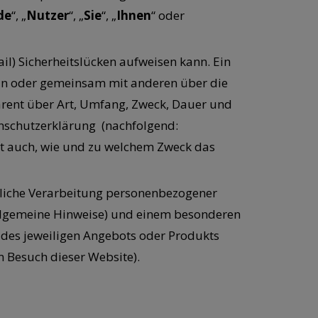
de
“, „
Nutzer
“, „
Sie
“, „
Ihnen
“ oder
il) Sicherheitslücken aufweisen kann. Ein
llein oder gemeinsam mit anderen über die
parent über Art, Umfang, Zweck, Dauer und
enschutzerklärung (nachfolgend:
tert auch, wie und zu welchem Zweck das
gliche Verarbeitung personenbezogener
Allgemeine Hinweise) und einem besonderen
g des jeweiligen Angebots oder Produkts
m Besuch dieser Website).