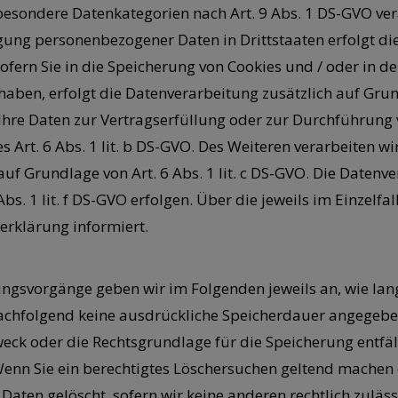
n besondere Datenkategorien nach Art. 9 Abs. 1 DS-GVO ver
agung personenbezogener Daten in Drittstaaten erfolgt 
Sofern Sie in die Speicherung von Cookies und / oder in d
gt haben, erfolgt die Datenverarbeitung zusätzlich auf Gr
d Ihre Daten zur Vertragserfüllung oder zur Durchführun
 Art. 6 Abs. 1 lit. b DS-GVO. Des Weiteren verarbeiten wir
 auf Grundlage von Art. 6 Abs. 1 lit. c DS-GVO. Die Date
Abs. 1 lit. f DS-GVO erfolgen. Über die jeweils im Einzelf
erklärung informiert.
gsvorgänge geben wir im Folgenden jeweils an, wie lan
 nachfolgend keine ausdrückliche Speicherdauer angegeb
eck oder die Rechtsgrundlage für die Speicherung entfäll
enn Sie ein berechtigtes Löschersuchen geltend machen 
aten gelöscht, sofern wir keine anderen rechtlich zuläs