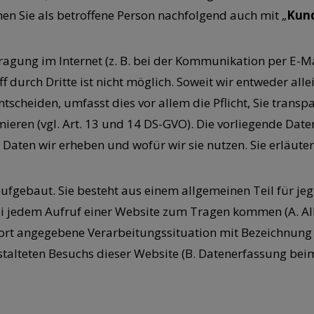
en Sie als betroffene Person nachfolgend auch mit „
Kun
ragung im Internet (z. B. bei der Kommunikation per E-Ma
f durch Dritte ist nicht möglich. Soweit wir entweder a
tscheiden, umfasst dies vor allem die Pflicht, Sie trans
ieren (vgl. Art. 13 und 14 DS-GVO). Die vorliegende Dat
he Daten wir erheben und wofür wir sie nutzen. Sie erläu
ufgebaut. Sie besteht aus einem allgemeinen Teil für je
bei jedem Aufruf einer Website zum Tragen kommen (A. 
ie dort angegebene Verarbeitungssituation mit Bezeichnun
stalteten Besuchs dieser Website (B. Datenerfassung bei