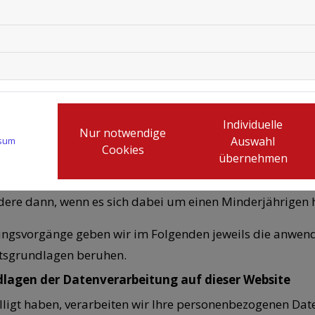
ie Verarbeitung zur Erfüllung einer rechtlichen Verpflichtu
wahrungspflicht);
die Verarbeitung erforderlich ist, um lebenswichtige Inte
die Verarbeitung für die Wahrnehmung einer Aufgabe erford
Individuelle
Nur notwendige
ewalt erfolgt, die dem Verantwortlichen übertragen wurde
Auswahl
sum
Cookies
übernehmen
igte Interessen
“): Wenn die Verarbeitung zur Wahrung b
wortlichen oder eines Dritten erforderlich ist, sofern nic
dere dann, wenn es sich dabei um einen Minderjährigen h
ngsvorgänge geben wir im Folgenden jeweils die anwend
tsgrundlagen beruhen.
lagen der Datenverarbeitung auf dieser Website
lligt haben, verarbeiten wir Ihre personenbezogenen Daten