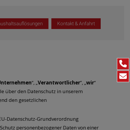
ushaltsauflösungen
Kontakt & Anfahrt
Tel
E-M
Unternehmen
“, „
Verantwortlicher
”, „
wir
“
lle über den Datenschutz in unserem
end den gesetzlichen
er EU-Datenschutz-Grundverordnung
n Schutz personenbezogener Daten von einer