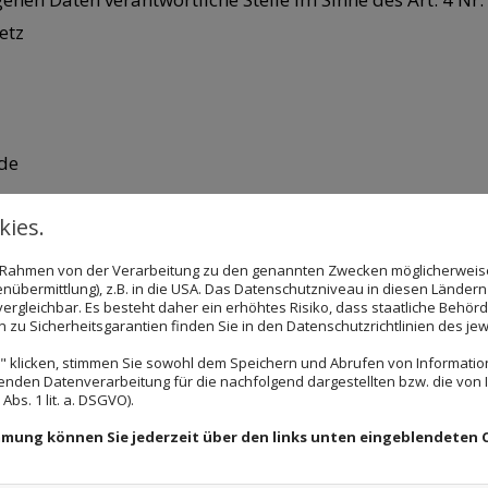
etz
de
 können dem Impressum auf unserer Website entnomme
ies.
ng
im Rahmen von der Verarbeitung zu den genannten Zwecken möglicherwei
Verarbeitung personenbezogener Daten verboten und nur
nübermittlung), z.B. in die USA. Das Datenschutzniveau in diesen Ländern 
rgleichbar. Es besteht daher ein erhöhtes Risiko, dass staatliche Behör
tbestände fällt:
zu Sicherheitsgarantien finden Sie in den Datenschutzrichtlinien des jew
ligung
“): Wenn der Betroffene freiwillig, in informierter
 klicken, stimmen Sie sowohl dem Speichern und Abrufen von Information
ge bestätigende Handlung zu verstehen gegeben hat, dass
enden Datenverarbeitung für die nachfolgend dargestellten bzw. die von
bs. 1 lit. a. DSGVO).
 für einen oder mehrere bestimmte Zwecke einverstande
immung können Sie jederzeit über den links unten eingeblendeten 
die Verarbeitung zur Erfüllung eines Vertrags, dessen Vertr
en erforderlich ist, die auf die Anfrage des Betroffenen