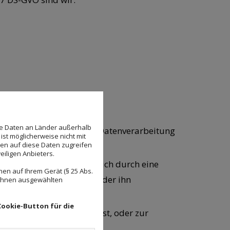
n werden.
se Daten an Länder außerhalb
 dann erlaubt, wenn die Datenverarbeitung
ist möglicherweise nicht mit
den auf diese Daten zugreifen
eiligen Anbieters.
 Weise und unmissverständlich durch eine
en auf Ihrem Gerät (§ 25 Abs.
 er mit der Verarbeitung der ihn
 Ihnen ausgewählten
n ist;
Cookie-Button für die
agspartei der Betroffene ist, oder zur
 erfolgen;